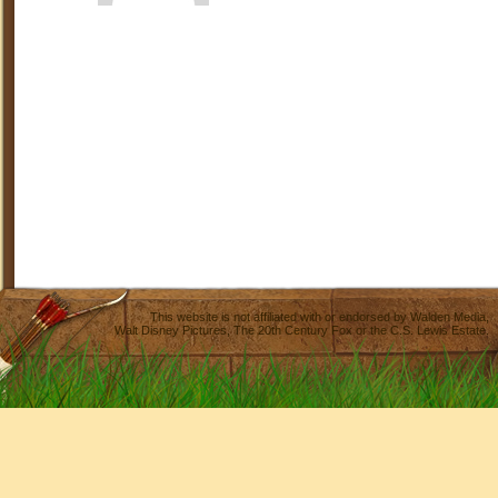
This website is not affiliated with or endorsed by
Walden Media
,
Walt Disney Pictures
,
The 20th Century Fox
or the C.S. Lewis Estate.