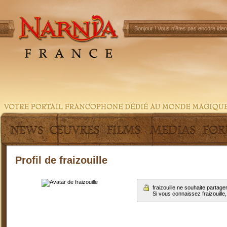
Bonjour !
Vous n'êtes pas encore ident
Profil de fraizouille
fraizouille ne souhaite partag
Si vous connaissez fraizouille