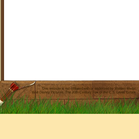
This website is not affiliated with or endorsed by
Walden Media
,
Walt Disney Pictures
,
The 20th Century Fox
or the C.S. Lewis Estate.