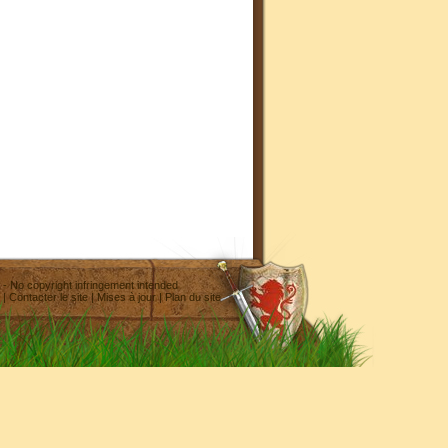
- No copyright infringement intended
|
Contacter le site
|
Mises à jour
|
Plan du site