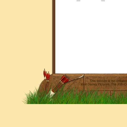
This website is not affilia
Walt Disney Pictures
,
The 20th C