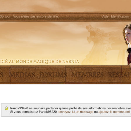
Bonjour !
Vous n'êtes pas encore identifié
.
Aide
|
Identification
franck93420 ne souhaite partager qu'une partie de ses informations personnelles av
Si vous connaissez franck93420,
envoyez-lui un message
ou
ajoutez-le comme ami
.