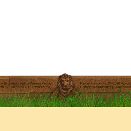
ted with or endorsed by
Walden Media
,
Narnia France
©
2005-2026
Pyxidis
entury Fox
or the C.S. Lewis Estate.
Conditions d'utilisation
|
Accessibilité