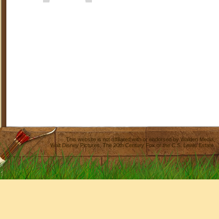
This website is not affiliated with or endorsed by
Walden Media
,
Walt Disney Pictures
,
The 20th Century Fox
or the C.S. Lewis Estate.