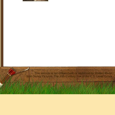
This website is not affiliated with or endorsed by
Walden Media
,
Walt Disney Pictures
,
The 20th Century Fox
or the C.S. Lewis Estate.