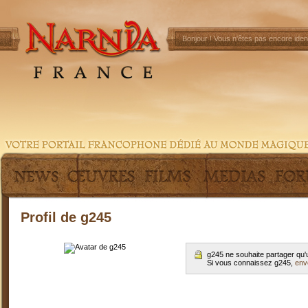
Bonjour !
Vous n'êtes pas encore ident
Profil de g245
g245 ne souhaite partager qu'
Si vous connaissez g245,
env