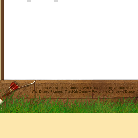
This website is not affiliated with or endorsed by
Walden Media
,
Walt Disney Pictures
,
The 20th Century Fox
or the C.S. Lewis Estate.