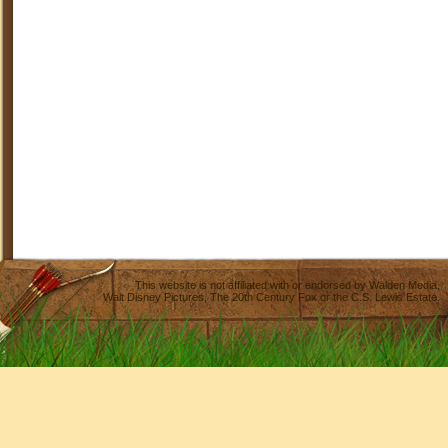
This website is not affiliated with or endorsed by
Walden Media
,
Walt Disney Pictures
,
The 20th Century Fox
or the C.S. Lewis Estate.