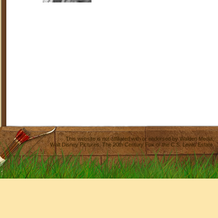
This website is not affiliated with or endorsed by
Walden Media
,
Walt Disney Pictures
,
The 20th Century Fox
or the C.S. Lewis Estate.