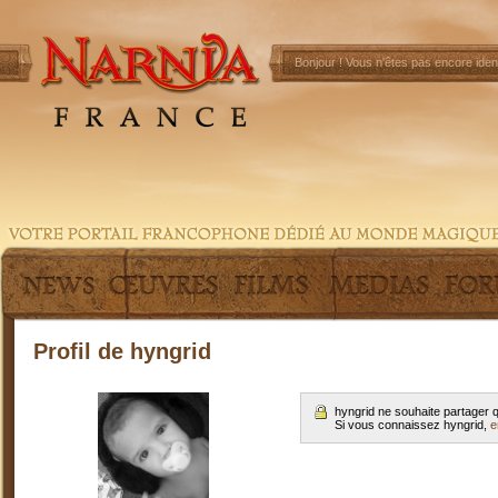
Bonjour !
Vous n'êtes pas encore ident
Profil de hyngrid
hyngrid ne souhaite partager 
Si vous connaissez hyngrid,
e