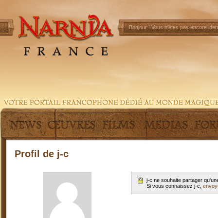
Bonjour !
Vous n'êtes pas encore ident
Profil de j-c
j-c ne souhaite partager qu'u
Si vous connaissez j-c,
envoy