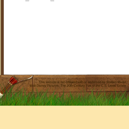
This website is not affiliated with or endorsed by
Walden Media
,
Walt Disney Pictures
,
The 20th Century Fox
or the C.S. Lewis Estate.