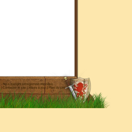
- No copyright infringement intended
|
Contacter le site
|
Mises à jour
|
Plan du site