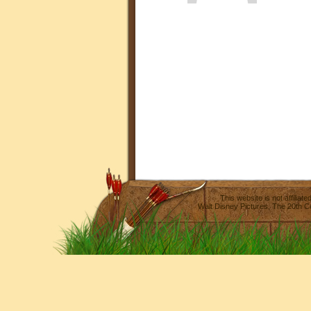
This website is not affilia
Walt Disney Pictures
,
The 20th C