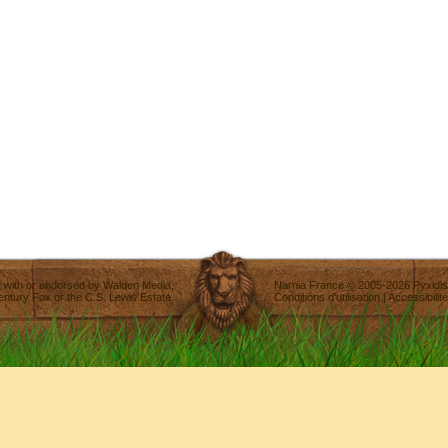
ted with or endorsed by
Walden Media
,
Narnia France
©
2005-2026
Pyxidis
entury Fox
or the C.S. Lewis Estate.
Conditions d'utilisation
|
Accessibilité