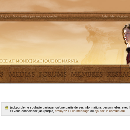
Bonjour !
Vous n'êtes pas encore identifié
.
Aide
|
Identification
jackpurple ne souhaite partager qu'une partie de ses informations personnelles ave
Si vous connaissez jackpurple,
envoyez-lui un message
ou
ajoutez-le comme ami
.