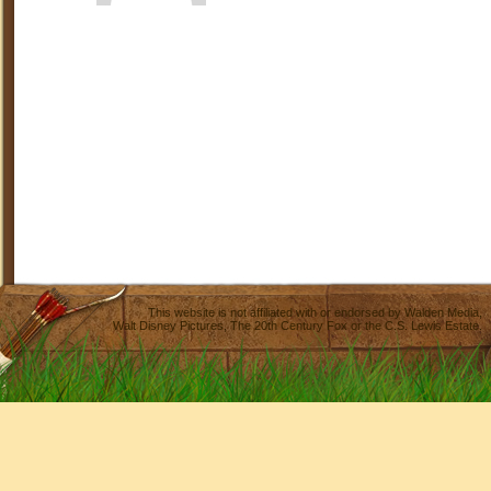
This website is not affiliated with or endorsed by
Walden Media
,
Walt Disney Pictures
,
The 20th Century Fox
or the C.S. Lewis Estate.