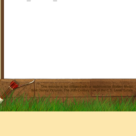
This website is not affiliated with or endorsed by
Walden Media
,
Walt Disney Pictures
,
The 20th Century Fox
or the C.S. Lewis Estate.