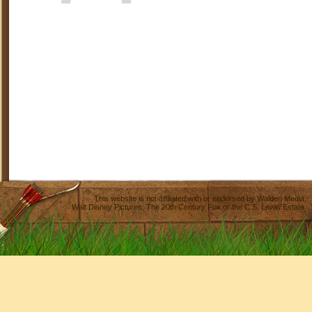
This website is not affiliated with or endorsed by
Walden Media
,
Walt Disney Pictures
,
The 20th Century Fox
or the C.S. Lewis Estate.