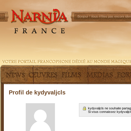
Bonjour !
Vous n'êtes pas encore ident
Profil de kydyvaljcls
kydyvaljcls ne souhaite parta
Si vous connaissez kydyvaljc