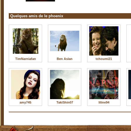
Quelques amis de le phoenix
TimNarniafan
Ben Aslan
tchoumi21
amy745
TakiShin07
liline94