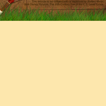
This website is not affiliated with or endorsed by
Walden Media
,
Walt Disney Pictures
,
The 20th Century Fox
or the C.S. Lewis Estate.