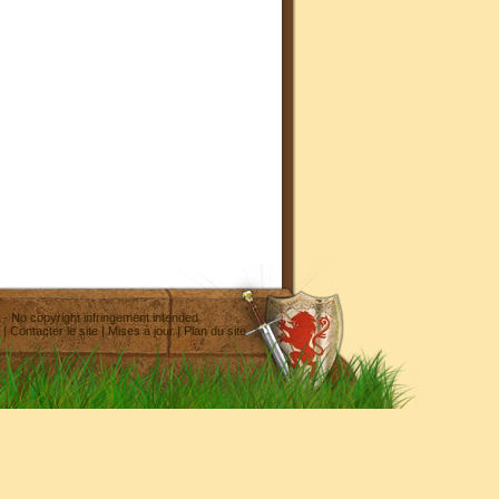
- No copyright infringement intended
|
Contacter le site
|
Mises à jour
|
Plan du site