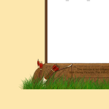
This website is not affilia
Walt Disney Pictures
,
The 20th C