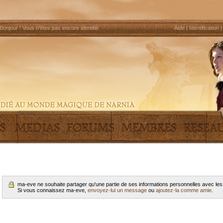
Bonjour !
Vous n'êtes pas encore identifié
.
Aide
|
Identification
ma-eve ne souhaite partager qu'une partie de ses informations personnelles avec l
Si vous connaissez ma-eve,
envoyez-lui un message
ou
ajoutez-la comme amie
.