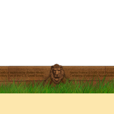
ted with or endorsed by
Walden Media
,
Narnia France
©
2005-2026
Pyxidis
entury Fox
or the C.S. Lewis Estate.
Conditions d'utilisation
|
Accessibilité