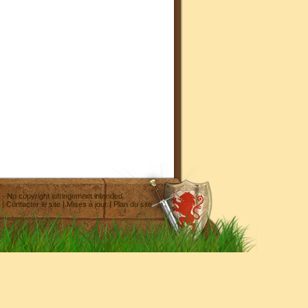
- No copyright infringement intended
|
Contacter le site
|
Mises à jour
|
Plan du site