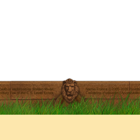
ted with or endorsed by
Walden Media
,
Narnia France
©
2005-2026
Pyxidis
entury Fox
or the C.S. Lewis Estate.
Conditions d'utilisation
|
Accessibilité