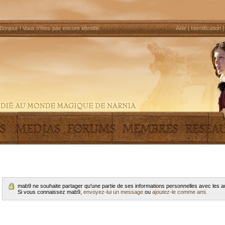
Bonjour !
Vous n'êtes pas encore identifié
.
Aide
|
Identification
mab9 ne souhaite partager qu'une partie de ses informations personnelles avec les
Si vous connaissez mab9,
envoyez-lui un message
ou
ajoutez-le comme ami
.