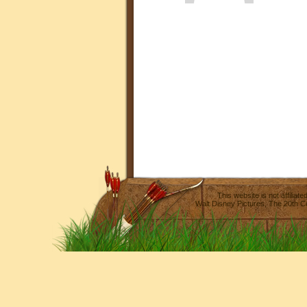
This website is not affilia
Walt Disney Pictures
,
The 20th C