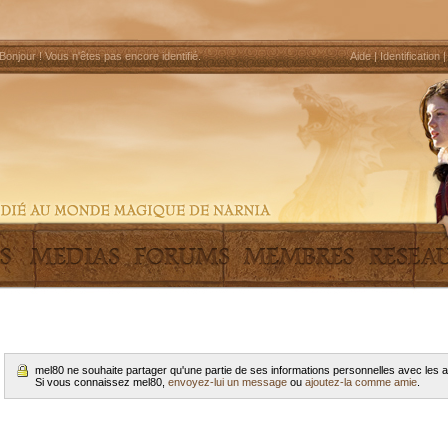
Bonjour !
Vous n'êtes pas encore identifié
.
Aide
|
Identification
mel80 ne souhaite partager qu'une partie de ses informations personnelles avec les
Si vous connaissez mel80,
envoyez-lui un message
ou
ajoutez-la comme amie
.