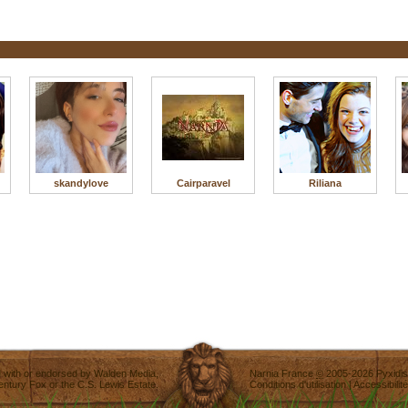
skandylove
Cairparavel
Riliana
ted with or endorsed by
Walden Media
,
Narnia France
©
2005-2026
Pyxidis
entury Fox
or the C.S. Lewis Estate.
Conditions d'utilisation
|
Accessibilité