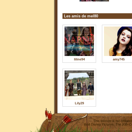
Les amis de mel80
liline94
amy745
Lily29
This website is not affilia
Walt Disney Pictures
,
The 20th C