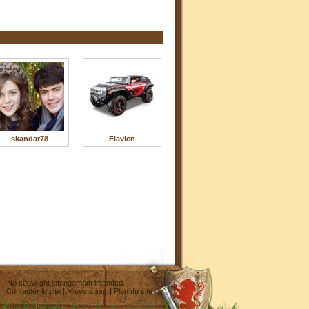
skandar78
Flavien
- No copyright infringement intended
|
Contacter le site
|
Mises à jour
|
Plan du site