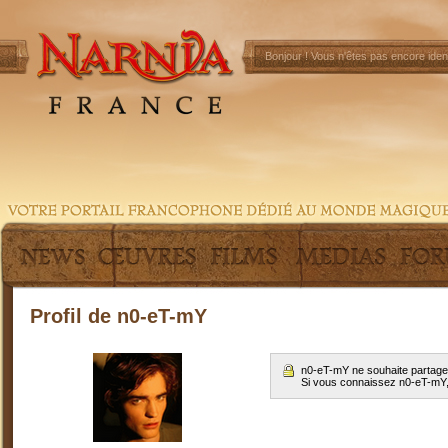
Bonjour !
Vous n'êtes pas encore ident
Profil de n0-eT-mY
n0-eT-mY ne souhaite partager
Si vous connaissez n0-eT-mY