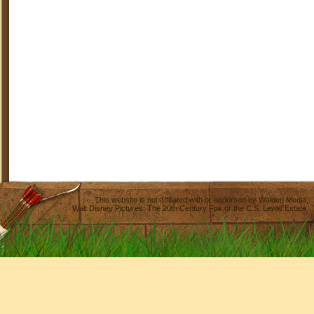
This website is not affiliated with or endorsed by
Walden Media
,
Walt Disney Pictures
,
The 20th Century Fox
or the C.S. Lewis Estate.