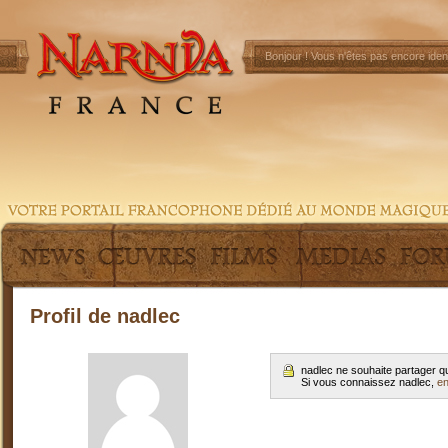
Bonjour !
Vous n'êtes pas encore ident
Profil de nadlec
nadlec ne souhaite partager q
Si vous connaissez nadlec,
en