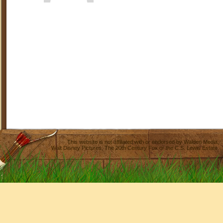
This website is not affiliated with or endorsed by
Walden Media
,
Walt Disney Pictures
,
The 20th Century Fox
or the C.S. Lewis Estate.