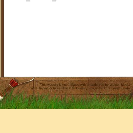
This website is not affiliated with or endorsed by
Walden Media
,
Walt Disney Pictures
,
The 20th Century Fox
or the C.S. Lewis Estate.