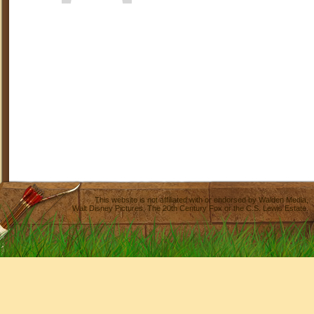
This website is not affiliated with or endorsed by
Walden Media
,
Walt Disney Pictures
,
The 20th Century Fox
or the C.S. Lewis Estate.