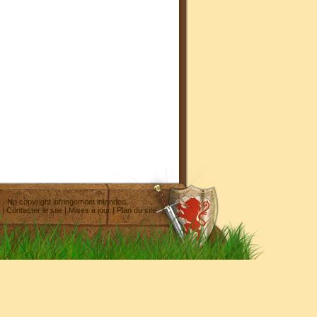
- No copyright infringement intended
|
Contacter le site
|
Mises à jour
|
Plan du site