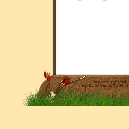
This website is not affilia
Walt Disney Pictures
,
The 20th C