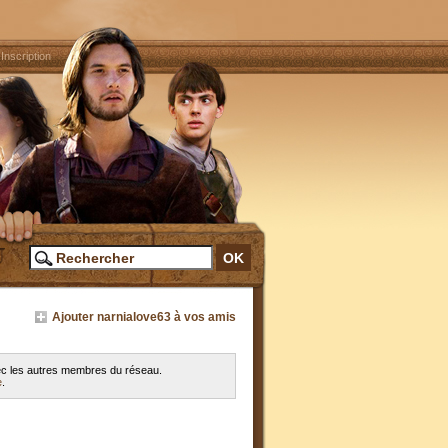
|
Inscription
Ajouter narnialove63 à vos amis
vec les autres membres du réseau.
e
.