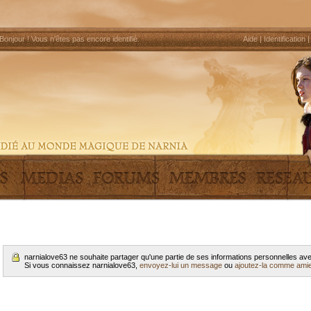
Bonjour !
Vous n'êtes pas encore identifié
.
Aide
|
Identification
narnialove63 ne souhaite partager qu'une partie de ses informations personnelles a
Si vous connaissez narnialove63,
envoyez-lui un message
ou
ajoutez-la comme ami