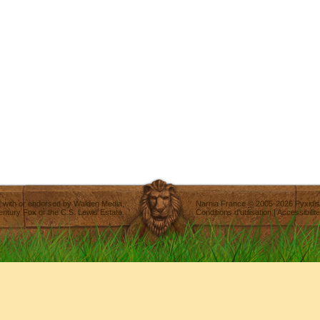
ted with or endorsed by
Walden Media
,
Narnia France
©
2005-2026
Pyxidis
entury Fox
or the C.S. Lewis Estate.
Conditions d'utilisation
|
Accessibilité