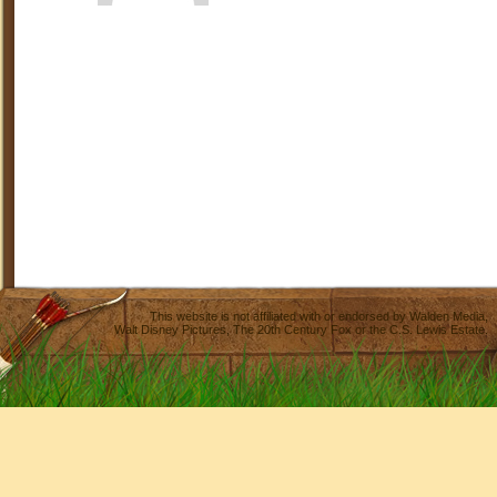
This website is not affiliated with or endorsed by
Walden Media
,
Walt Disney Pictures
,
The 20th Century Fox
or the C.S. Lewis Estate.