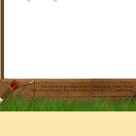
This website is not affiliated with or endorsed by
Walden Media
,
Walt Disney Pictures
,
The 20th Century Fox
or the C.S. Lewis Estate.