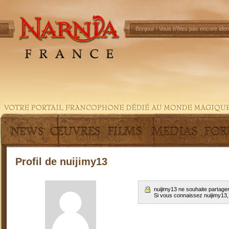
Bonjour !
Vous n'êtes pas encore ident
Profil de nuijimy13
nuijimy13 ne souhaite partage
Si vous connaissez nuijimy13