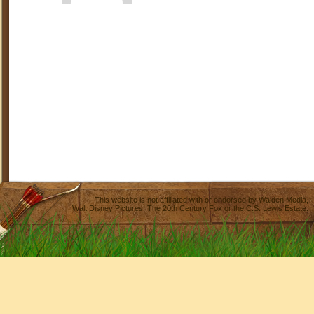
This website is not affiliated with or endorsed by
Walden Media
,
Walt Disney Pictures
,
The 20th Century Fox
or the C.S. Lewis Estate.