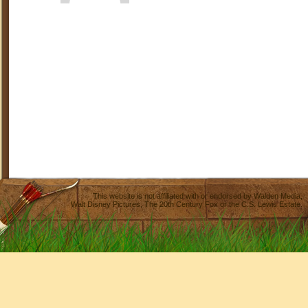
This website is not affiliated with or endorsed by
Walden Media
,
Walt Disney Pictures
,
The 20th Century Fox
or the C.S. Lewis Estate.