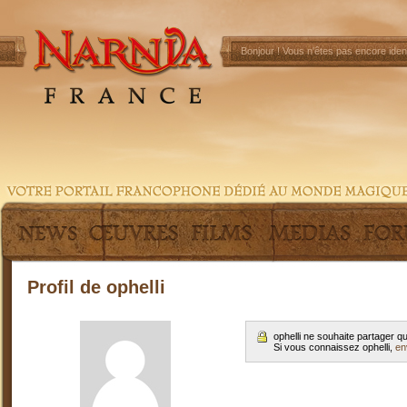
Bonjour !
Vous n'êtes pas encore ident
Profil de ophelli
ophelli ne souhaite partager 
Si vous connaissez ophelli,
en