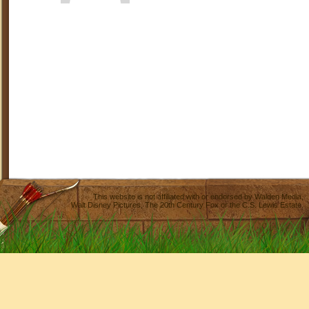
This website is not affiliated with or endorsed by
Walden Media
,
Walt Disney Pictures
,
The 20th Century Fox
or the C.S. Lewis Estate.