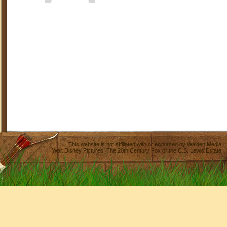
This website is not affiliated with or endorsed by
Walden Media
,
Walt Disney Pictures
,
The 20th Century Fox
or the C.S. Lewis Estate.