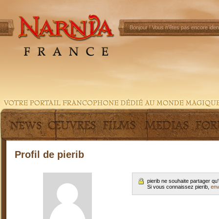
Bonjour !
Vous n'êtes pas encore ident
Profil de pierib
pierib ne souhaite partager q
Si vous connaissez pierib,
env