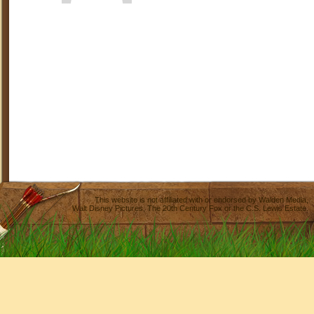
This website is not affiliated with or endorsed by
Walden Media
,
Walt Disney Pictures
,
The 20th Century Fox
or the C.S. Lewis Estate.