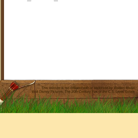
This website is not affiliated with or endorsed by
Walden Media
,
Walt Disney Pictures
,
The 20th Century Fox
or the C.S. Lewis Estate.