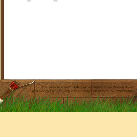
This website is not affiliated with or endorsed by
Walden Media
,
Walt Disney Pictures
,
The 20th Century Fox
or the C.S. Lewis Estate.