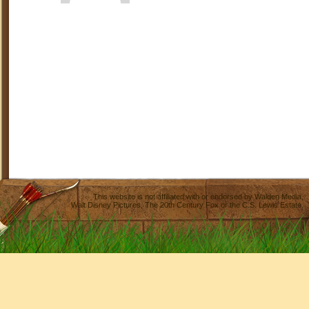
This website is not affiliated with or endorsed by
Walden Media
,
Walt Disney Pictures
,
The 20th Century Fox
or the C.S. Lewis Estate.