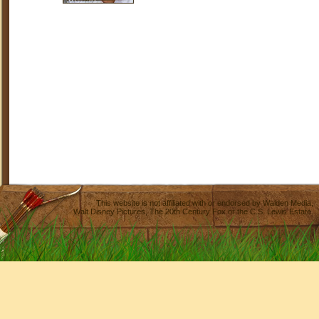
This website is not affiliated with or endorsed by
Walden Media
,
Walt Disney Pictures
,
The 20th Century Fox
or the C.S. Lewis Estate.