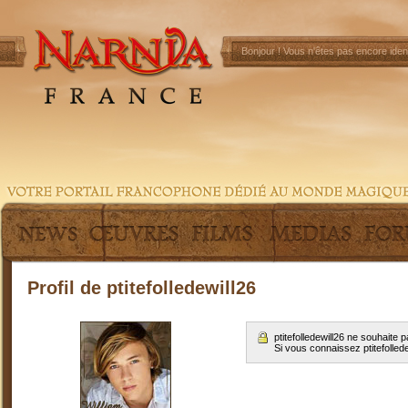
Bonjour !
Vous n'êtes pas encore ident
Profil de ptitefolledewill26
ptitefolledewill26 ne souhaite
Si vous connaissez ptitefolled