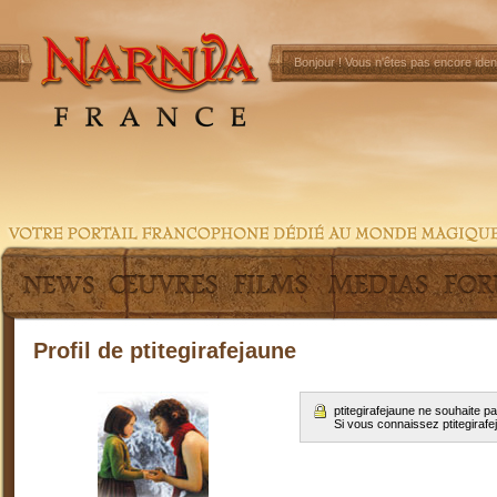
Bonjour !
Vous n'êtes pas encore ident
Profil de ptitegirafejaune
ptitegirafejaune ne souhaite 
Si vous connaissez ptitegiraf