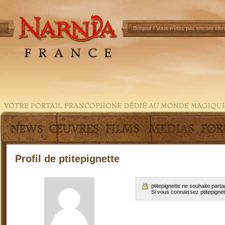
Bonjour !
Vous n'êtes pas encore ident
Profil de ptitepignette
ptitepignette ne souhaite par
Si vous connaissez ptitepigne