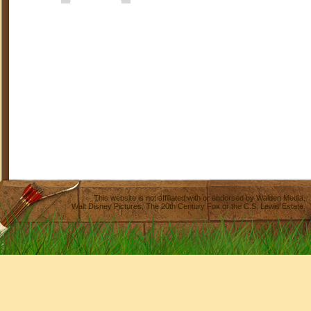
This website is not affiliated with or endorsed by
Walden Media
,
Walt Disney Pictures
,
The 20th Century Fox
or the C.S. Lewis Estate.