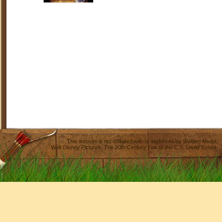
This website is not affiliated with or endorsed by
Walden Media
,
Walt Disney Pictures
,
The 20th Century Fox
or the C.S. Lewis Estate.