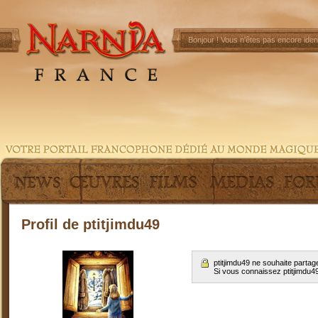
Bonjour !
Vous n'êtes pas encore ident
Profil de ptitjimdu49
ptitjimdu49 ne souhaite parta
Si vous connaissez ptitjimdu4