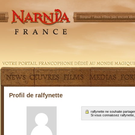
Bonjour !
Vous n'êtes pas encore ident
Profil de ralfynette
ralfynette ne souhaite partag
Si vous connaissez ralfynette