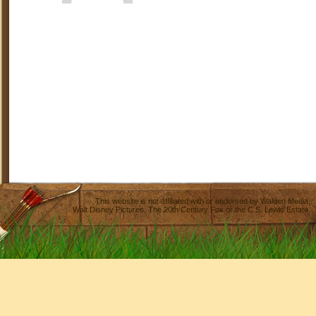
This website is not affiliated with or endorsed by
Walden Media
,
Walt Disney Pictures
,
The 20th Century Fox
or the C.S. Lewis Estate.