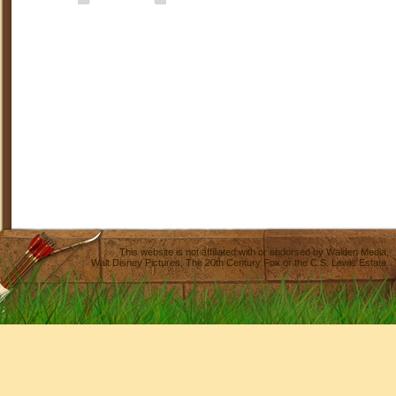
This website is not affiliated with or endorsed by
Walden Media
,
Walt Disney Pictures
,
The 20th Century Fox
or the C.S. Lewis Estate.