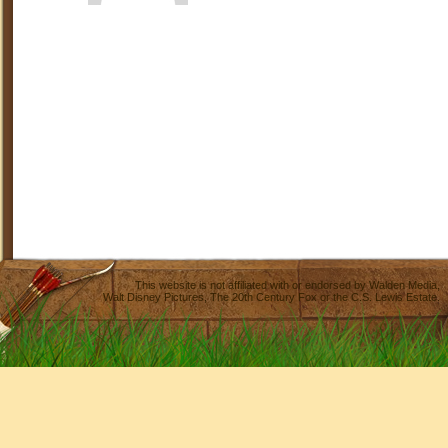
This website is not affiliated with or endorsed by
Walden Media
,
Walt Disney Pictures
,
The 20th Century Fox
or the C.S. Lewis Estate.