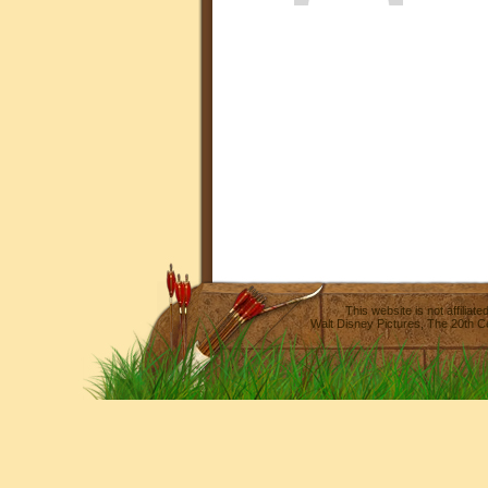
This website is not affilia
Walt Disney Pictures
,
The 20th C