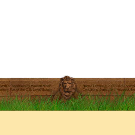
ted with or endorsed by
Walden Media
,
Narnia France
©
2005-2026
Pyxidis
entury Fox
or the C.S. Lewis Estate.
Conditions d'utilisation
|
Accessibilité