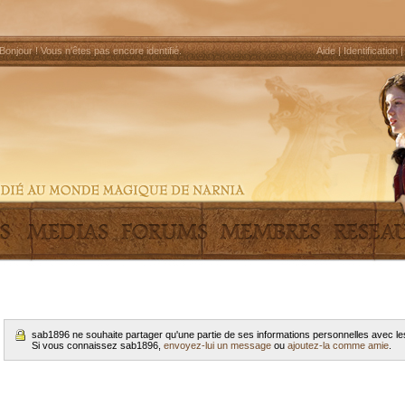
Bonjour !
Vous n'êtes pas encore identifié
.
Aide
|
Identification
sab1896 ne souhaite partager qu'une partie de ses informations personnelles avec 
Si vous connaissez sab1896,
envoyez-lui un message
ou
ajoutez-la comme amie
.