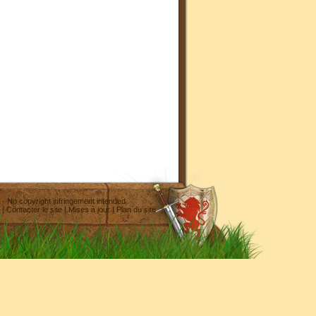
- No copyright infringement intended
|
Contacter le site
|
Mises à jour
|
Plan du site