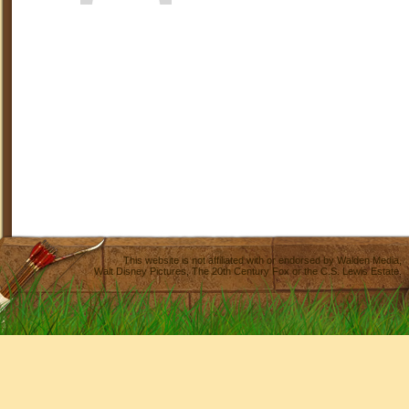
This website is not affiliated with or endorsed by
Walden Media
,
Walt Disney Pictures
,
The 20th Century Fox
or the C.S. Lewis Estate.