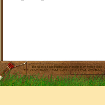
This website is not affiliated with or endorsed by
Walden Media
,
Walt Disney Pictures
,
The 20th Century Fox
or the C.S. Lewis Estate.