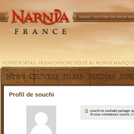
Bonjour !
Vous n'êtes pas encore ident
Profil de souchi
souchi ne souhaite partager q
Si vous connaissez souchi,
en