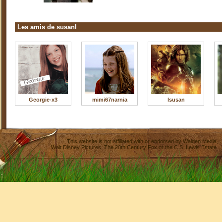
Les amis de susanl
Georgie-x3
mimi67narnia
lsusan
This website is not affiliated with or endorsed by
Walden Media
,
Walt Disney Pictures
,
The 20th Century Fox
or the C.S. Lewis Estate.