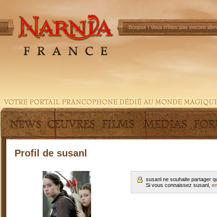
Bonjour !
Vous n'êtes pas encore ident
Profil de susanl
susanl ne souhaite partager q
Si vous connaissez susanl,
en