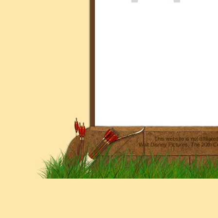
This website is not affilia
Walt Disney Pictures
,
The 20th C