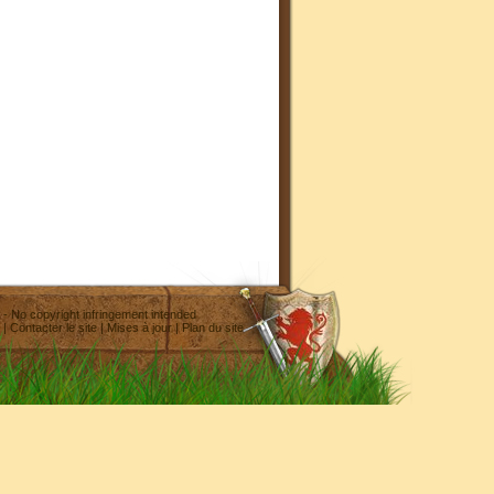
- No copyright infringement intended
|
Contacter le site
|
Mises à jour
|
Plan du site