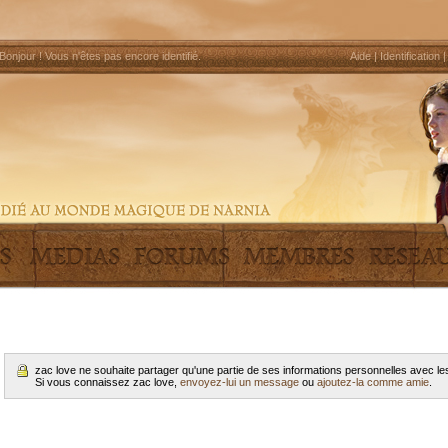
Bonjour !
Vous n'êtes pas encore identifié
.
Aide
|
Identification
zac love ne souhaite partager qu'une partie de ses informations personnelles avec 
Si vous connaissez zac love,
envoyez-lui un message
ou
ajoutez-la comme amie
.