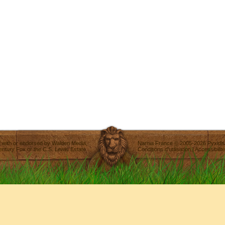
ted with or endorsed by
Walden Media
,
Narnia France
©
2005-2026
Pyxidis
entury Fox
or the C.S. Lewis Estate.
Conditions d'utilisation
|
Accessibilité