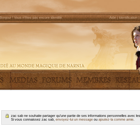
Bonjour !
Vous n'êtes pas encore identifié
.
Aide
|
Identification
zac sab ne souhaite partager qu'une partie de ses informations personnelles avec l
Si vous connaissez zac sab,
envoyez-lui un message
ou
ajoutez-la comme amie
.