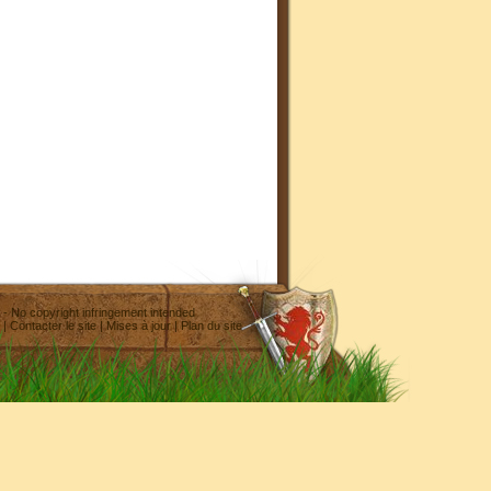
- No copyright infringement intended
|
Contacter le site
|
Mises à jour
|
Plan du site