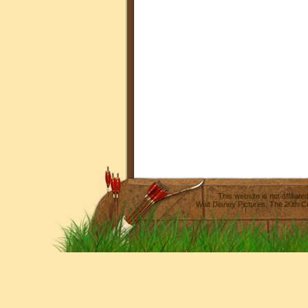
This website is not affilia
Walt Disney Pictures
,
The 20th C