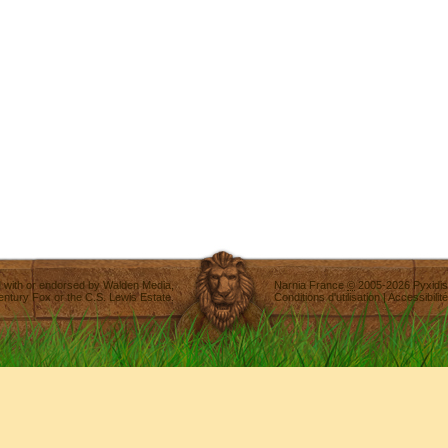
ted with or endorsed by
Walden Media
,
Narnia France
©
2005-2026
Pyxidis
entury Fox
or the C.S. Lewis Estate.
Conditions d'utilisation
|
Accessibilité