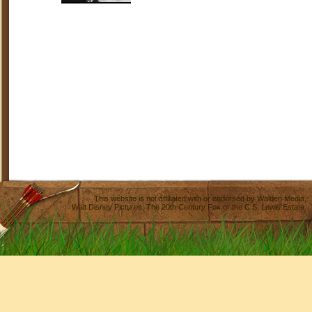
This website is not affiliated with or endorsed by
Walden Media
,
Walt Disney Pictures
,
The 20th Century Fox
or the C.S. Lewis Estate.