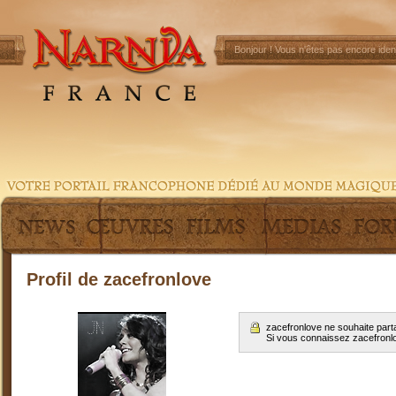
Bonjour !
Vous n'êtes pas encore ident
Profil de zacefronlove
zacefronlove ne souhaite part
Si vous connaissez zacefronl