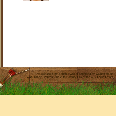
This website is not affiliated with or endorsed by
Walden Media
,
Walt Disney Pictures
,
The 20th Century Fox
or the C.S. Lewis Estate.