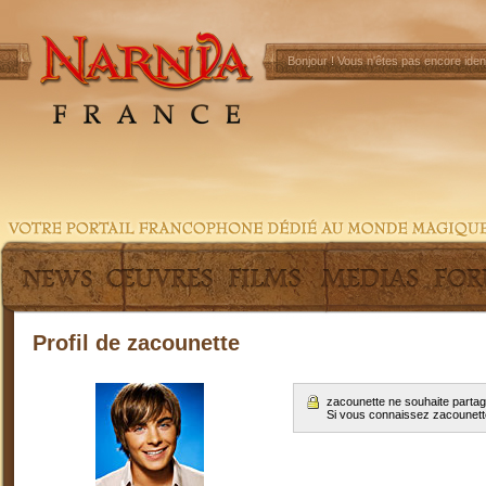
Bonjour !
Vous n'êtes pas encore ident
Profil de zacounette
zacounette ne souhaite partag
Si vous connaissez zacounet