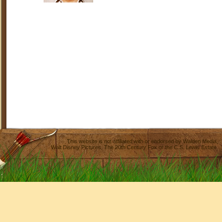
This website is not affiliated with or endorsed by
Walden Media
,
Walt Disney Pictures
,
The 20th Century Fox
or the C.S. Lewis Estate.