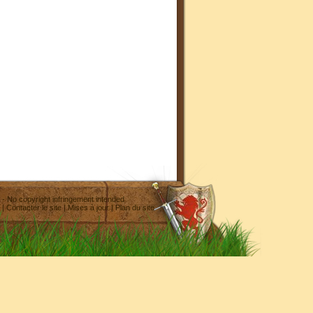
- No copyright infringement intended
|
Contacter le site
|
Mises à jour
|
Plan du site