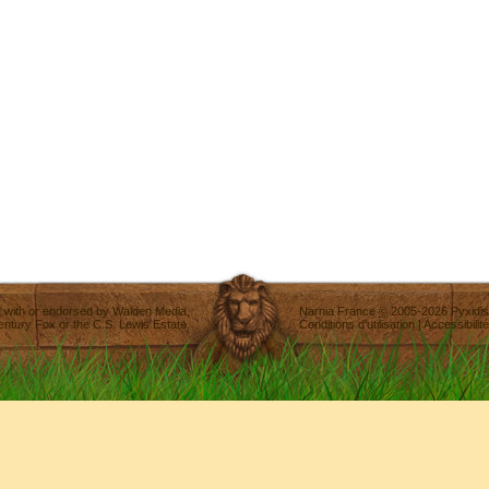
ted with or endorsed by
Walden Media
,
Narnia France
©
2005-2026
Pyxidis
entury Fox
or the C.S. Lewis Estate.
Conditions d'utilisation
|
Accessibilité