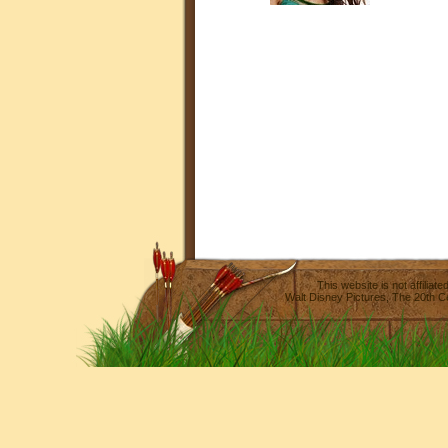
This website is not affilia
Walt Disney Pictures
,
The 20th C