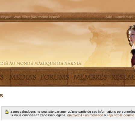
Bonjour !
Vous n'êtes pas encore identifié
.
Aide
|
Identification
s
zanessahudgens ne souhaite partager qu'une partie de ses informations personnell
Si vous connaissez zanessahudgens,
envoyez-lui un message
ou
ajoutez-le comme